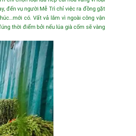
, đến vụ người Mễ Trì chỉ việc ra đồng gặt
úc...mới có. Vất vả lắm vì ngoài công vận
úng thời điểm bởi nếu lúa già cốm sẽ vàng