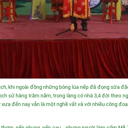
h, khi ngoài đồng những bông lúa nếp đã đọng sữa đặc, 
lịch sử hàng trăm năm, trong làng có nhà 3,4 đời theo 
xưa đến nay vẫn là một nghề vất vả với nhiều công đoạn
hơm, nếp nhung, nếp cau... nhưng người làm cốm Mễ Trì 