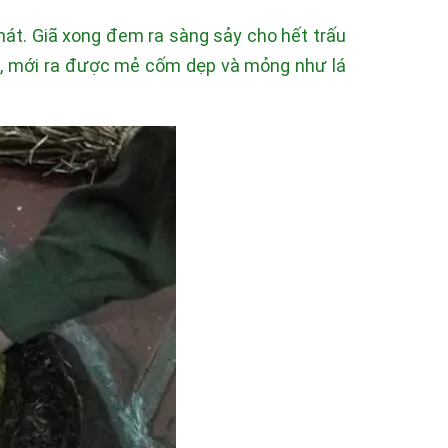
nát. Giã xong đem ra sàng sảy cho hết trấu
oàn, mới ra được mẻ cốm dẹp và mỏng như lá