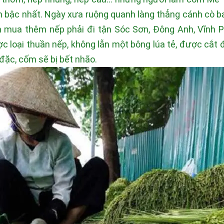
bậc nhất. Ngày xưa ruộng quanh làng thẳng cánh cò bay
n mua thêm nếp phải đi tận Sóc Sơn, Đông Anh, Vĩnh Ph
 loại thuần nếp, không lẫn một bông lúa tẻ, được cắt đ
đặc, cốm sẽ bị bết nhão.