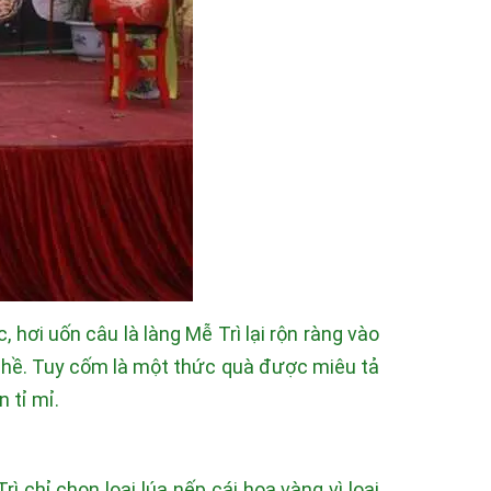
hơi uốn câu là làng Mễ Trì lại rộn ràng vào
nghề. Tuy cốm là một thức quà được miêu tả
 tỉ mỉ.
chỉ chọn loại lúa nếp cái hoa vàng vì loại