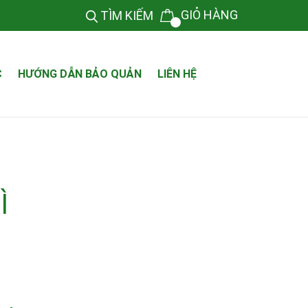
GIỎ HÀNG
TÌM KIẾM
C
HƯỚNG DẪN BẢO QUẢN
LIÊN HỆ
Ì