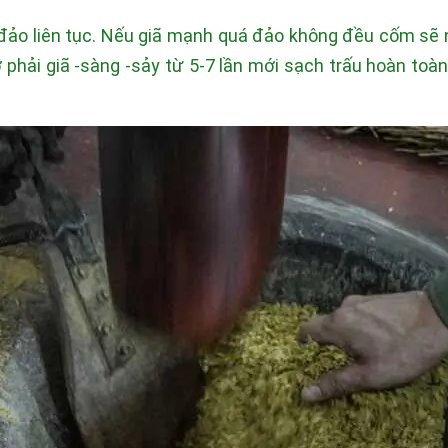
à đảo liên tục. Nếu giã mạnh quá đảo không đều cốm sẽ 
hợ phải giã -sàng -sảy từ 5-7 lần mới sạch trấu hoàn t