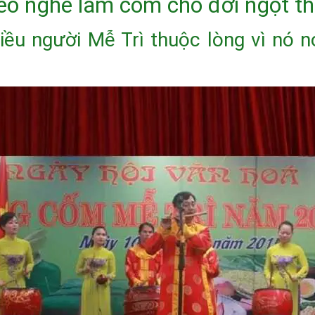
eo nghề làm cốm cho đời ngọt t
iều người Mễ Trì thuộc lòng vì nó 