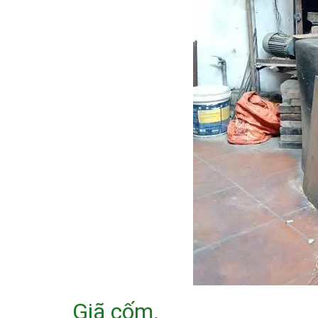
Giã cốm.