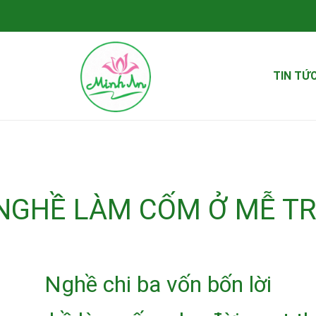
TIN TỨ
NGHỀ LÀM CỐM Ở MỄ TR
Nghề chi ba vốn bốn lời