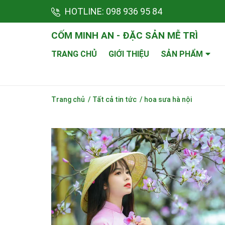
HOTLINE:
098 936 95 84
CỐM MINH AN - ĐẶC SẢN MỄ TRÌ
TRANG CHỦ
GIỚI THIỆU
SẢN PHẨM
Trang chủ
/
Tất cả tin tức
/
hoa sưa hà nội