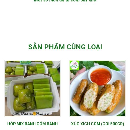
SẢN PHẨM CÙNG LOẠI
HỘP MIX BÁNH CỐM BÁNH
XÚC XÍCH CỐM (GÓI 500GR)
XU XÊ