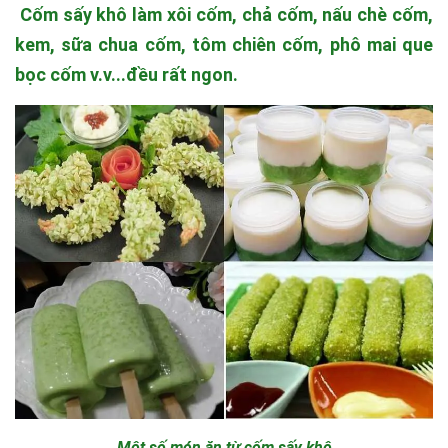
Cốm sấy khô
làm xôi cốm, chả cốm, nấu chè cốm,
kem, sữa chua cốm, tôm chiên cốm, phô mai que
bọc cốm v.v...đều rất ngon.
Một số món ăn từ cốm sấy khô