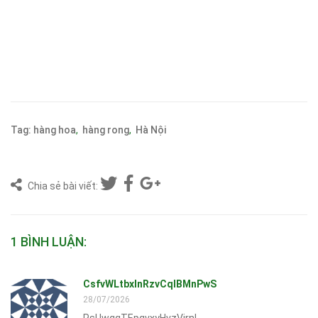
Tag:
hàng hoa
,
hàng rong
,
Hà Nội
Chia sẻ bài viết:
1 BÌNH LUẬN:
CsfvWLtbxInRzvCqlBMnPwS
28/07/2026