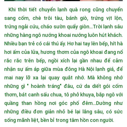
Khi thời tiết chuyển lạnh quà rong cũng chuyển
sang cốm, chè trôi tàu, bánh giò, trứng vịt lộn,
trứng ngải cứu, cháo sườn quẩy giòn...Trời lạnh sâu
những hàng ngô nướng khoai nướng luôn hút khách.
Nhiều bạn trẻ có cái thú ấy. Hơ hai tay lên bếp, hít hà
hơi ấm của lửa, hương thơm của ngô khoai đang nổ
rắc rắc trên bếp, ngồi xích lại gần nhau để cảm
nhận sự ấm áp giữa mùa đông Hà Nội lạnh giá, để
mai nay lỡ xa lại quay quắt nhớ. Mà không nhớ
những gì " hoành tráng" đâu, cứ da diết gói cốm
thơm, bát canh sấu chua, tô phở khuya, bắp ngô với
quầng than hồng nơi góc phố đêm...Dường như
những điều đơn giản nhỏ bé lại lắng sâu, có sức
sống mãnh liệt, bền bỉ trong tâm hồn con người.