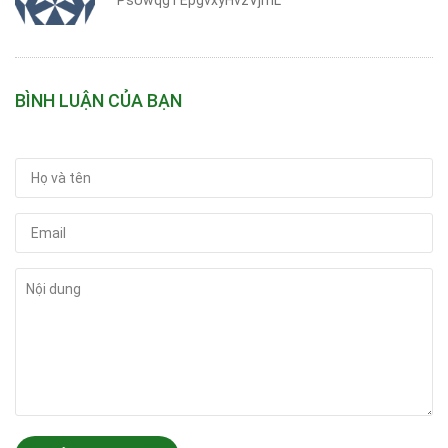
PsUwqgTEpgvxyHvzVjrnL
BÌNH LUẬN CỦA BẠN