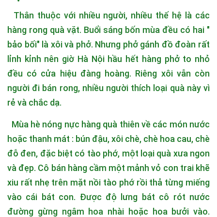
Thân thuộc với nhiều người, nhiều thế hệ là các
hàng rong quà vặt. Buổi sáng bốn mùa đều có hai "
bảo bối" là xôi và phở. Nhưng phở gánh đồ đoàn rất
lỉnh kỉnh nên giờ Hà Nội hầu hết hàng phở to nhỏ
đều có cửa hiệu đàng hoàng. Riêng xôi vẫn còn
người đi bán rong, nhiều người thích loại quà này vì
rẻ và chắc dạ.
Mùa hè nóng nực hàng quà thiên về các món nước
hoặc thanh mát : bún đậu, xôi chè, chè hoa cau, chè
đỗ đen, đặc biệt có tào phớ, một loại quà xưa ngon
và đẹp. Cô bán hàng cầm một mảnh vỏ con trai khẽ
xiu rất nhẹ trên mặt nồi tào phớ rồi thả từng miếng
vào cái bát con. Được độ lưng bát cô rót nước
đường gừng ngâm hoa nhài hoặc hoa bưởi vào.