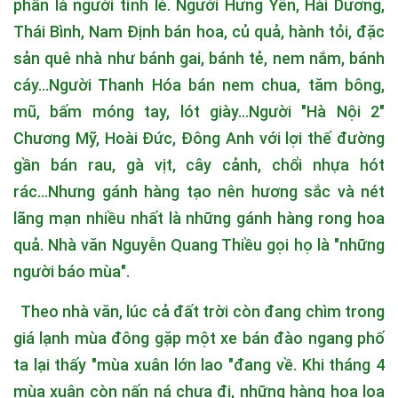
phần là người tỉnh lẻ. Người Hưng Yên, Hải Dương,
Thái Bình, Nam Định bán hoa, củ quả, hành tỏi, đặc
sản quê nhà như bánh gai, bánh tẻ, nem nắm, bánh
cáy...Người Thanh Hóa bán nem chua, tăm bông,
mũ, bấm móng tay, lót giày...Người "Hà Nội 2"
Chương Mỹ, Hoài Đức, Đông Anh với lợi thế đường
gần bán rau, gà vịt, cây cảnh, chổi nhựa hót
rác...Nhưng gánh hàng tạo nên hương sắc và nét
lãng mạn nhiều nhất là những gánh hàng rong hoa
quả. Nhà văn Nguyễn Quang Thiều gọi họ là "những
người báo mùa".
Theo nhà văn, lúc cả đất trời còn đang chìm trong
giá lạnh mùa đông gặp một xe bán đào ngang phố
ta lại thấy "mùa xuân lớn lao "đang về. Khi tháng 4
mùa xuân còn nấn ná chưa đi, những hàng hoa loa