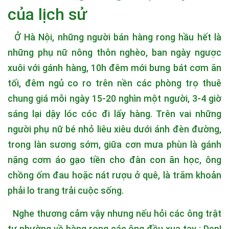
của lịch sử
Ở Hà Nội, những người bán hàng rong hầu hết là
những phụ nữ nông thôn nghèo, ban ngày ngược
xuôi với gánh hàng, 10h đêm mới bưng bát cơm ăn
tối, đêm ngủ co ro trên nền các phòng trọ thuê
chung giá mỗi ngày 15-20 nghìn một người, 3-4 giờ
sáng lại dậy lóc cóc đi lấy hàng. Trên vai những
người phụ nữ bé nhỏ liêu xiêu dưới ánh đèn đường,
trong làn sương sớm, giữa cơn mưa phùn là gánh
nặng cơm áo gạo tiền cho đàn con ăn học, ông
chồng ốm đau hoặc nát rượu ở quê, là trăm khoản
phải lo trang trải cuộc sống.
Nghe thương cảm vậy nhưng nếu hỏi các ông trật
tự phường về hàng rong các ông đều xua tay : Dẹp!